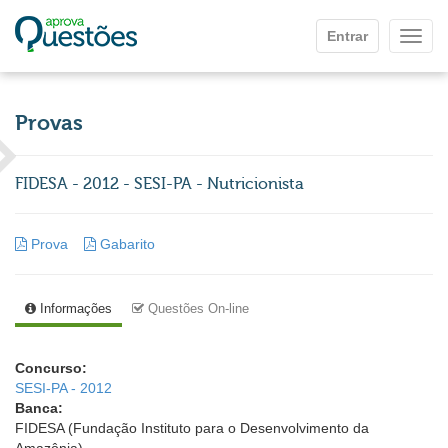
Ir para o conteúdo principal
Entrar
Mostr
Provas
FIDESA - 2012 - SESI-PA - Nutricionista
Prova
Gabarito
Informações
Questões On-line
Concurso:
SESI-PA - 2012
Banca:
FIDESA (Fundação Instituto para o Desenvolvimento da