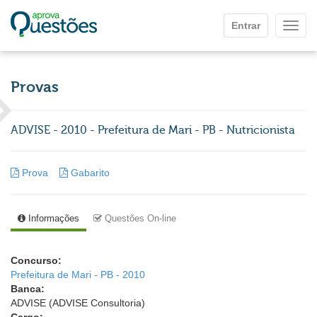
Ir para o conteúdo principal
Entrar
Mostr
Provas
ADVISE - 2010 - Prefeitura de Mari - PB - Nutricionista
Prova
Gabarito
Informações
Questões On-line
Concurso:
Prefeitura de Mari - PB - 2010
Banca:
ADVISE (ADVISE Consultoria)