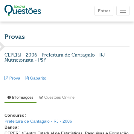
Ir para o conteúdo principal
Entrar
Mostr
Provas
CEPERJ - 2006 - Prefeitura de Cantagalo - RJ -
Nutricionista - PSF
Prova
Gabarito
Informações
Questões On-line
Concurso:
Prefeitura de Cantagalo - RJ - 2006
Banca:
CEPERJ (Centro Estadual de Estatísticas, Pesquisas e Formação