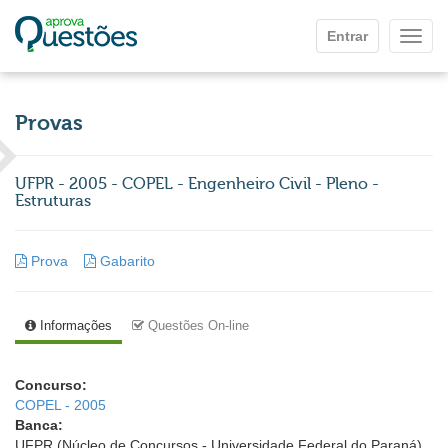
Ir para o conteúdo principal
Entrar
Mostr
Provas
UFPR - 2005 - COPEL - Engenheiro Civil - Pleno -
Estruturas
Prova
Gabarito
Informações
Questões On-line
Concurso:
COPEL - 2005
Banca:
UFPR (Núcleo de Concursos - Universidade Federal do Paraná)