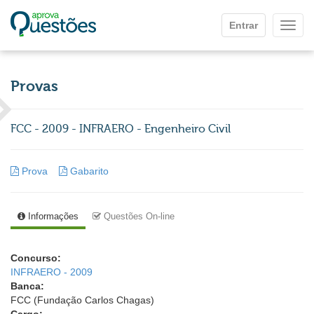
Ir para o conteúdo principal
Entrar
Mostr
Provas
FCC - 2009 - INFRAERO - Engenheiro Civil
Prova
Gabarito
Informações
Questões On-line
Concurso:
INFRAERO - 2009
Banca:
FCC (Fundação Carlos Chagas)