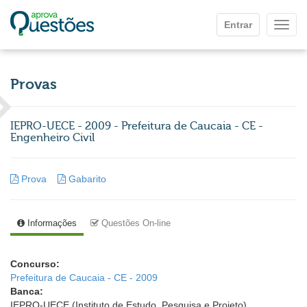
Ir para o conteúdo principal
Entrar
Mostr
Provas
IEPRO-UECE - 2009 - Prefeitura de Caucaia - CE -
Engenheiro Civil
Prova
Gabarito
Informações
Questões On-line
Concurso:
Prefeitura de Caucaia - CE - 2009
Banca:
IEPRO-UECE (Instituto de Estudo, Pesquisa e Projeto)