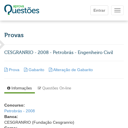
Ir para o conteúdo principal
Entrar
Mostr
Provas
CESGRANRIO - 2008 - Petrobrás - Engenheiro Civil
Prova
Gabarito
Alteração de Gabarito
Informações
Questões On-line
Concurso:
Petrobrás - 2008
Banca:
CESGRANRIO (Fundação Cesgranrio)