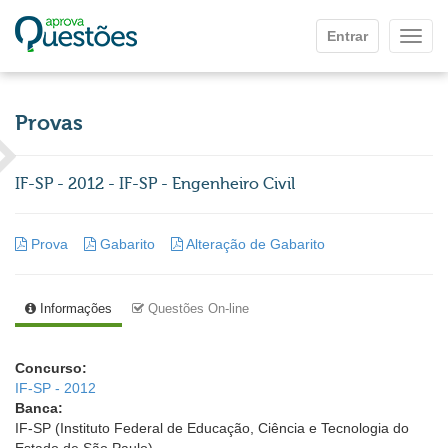
Ir para o conteúdo principal
Entrar
Mostr
Provas
IF-SP - 2012 - IF-SP - Engenheiro Civil
Prova
Gabarito
Alteração de Gabarito
Informações
Questões On-line
Concurso:
IF-SP - 2012
Banca:
IF-SP (Instituto Federal de Educação, Ciência e Tecnologia do