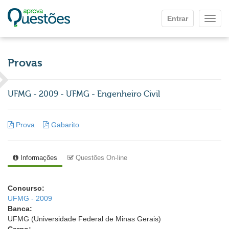
Ir para o conteúdo principal
Entrar
Mostr
Provas
UFMG - 2009 - UFMG - Engenheiro Civil
Prova
Gabarito
Informações
Questões On-line
Concurso:
UFMG - 2009
Banca:
UFMG (Universidade Federal de Minas Gerais)