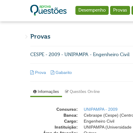
Ir para o conteúdo principal
Desempenho
Provas
Provas
CESPE - 2009 - UNIPAMPA - Engenheiro Civil
Prova
Gabarito
Informações
Questões On-line
Concurso:
UNIPAMPA - 2009
Banca:
Cebraspe (Cespe) (Centro
Cargo:
Engenheiro Civil
Instituição:
UNIPAMPA (Universidade 