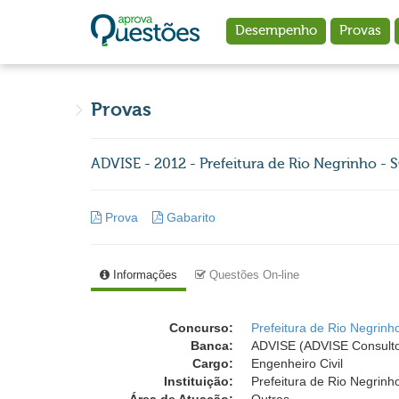
Ir para o conteúdo principal
Desempenho
Provas
Provas
ADVISE - 2012 - Prefeitura de Rio Negrinho - S
Prova
Gabarito
Informações
Questões On-line
Concurso:
Prefeitura de Rio Negrinh
Banca:
ADVISE (ADVISE Consulto
Cargo:
Engenheiro Civil
Instituição:
Prefeitura de Rio Negrinh