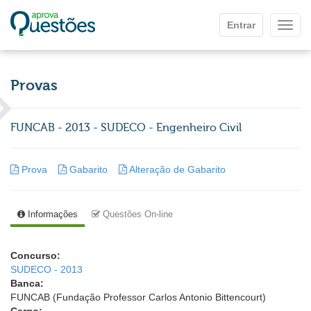
Ir para o conteúdo principal
Entrar
Mostr
Provas
FUNCAB - 2013 - SUDECO - Engenheiro Civil
Prova
Gabarito
Alteração de Gabarito
Informações
Questões On-line
Concurso:
SUDECO - 2013
Banca:
FUNCAB (Fundação Professor Carlos Antonio Bittencourt)