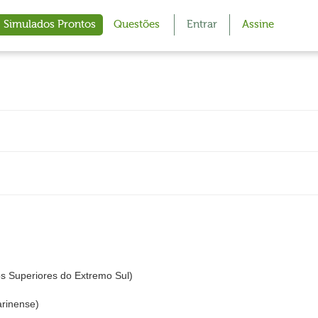
Simulados Prontos
Questões
Entrar
Assine
os Superiores do Extremo Sul)
arinense)