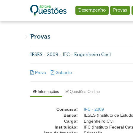
Ir para o conteúdo principal
Desempenho
Provas
Provas
IESES - 2009 - IFC - Engenheiro Civil
Prova
Gabarito
Informações
Questões On-line
Concurso:
IFC - 2009
Banca:
IESES (Instituto de Estud
Cargo:
Engenheiro Civil
Instituição:
IFC (Instituto Federal Cat