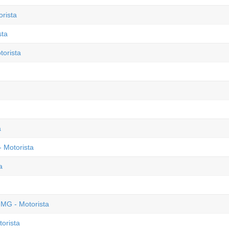
orista
sta
torista
a
 Motorista
a
 MG - Motorista
orista