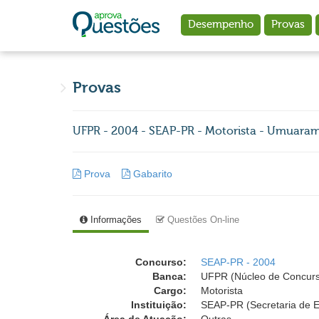
Ir para o conteúdo principal
Desempenho
Provas
Provas
UFPR - 2004 - SEAP-PR - Motorista - Umuara
Prova
Gabarito
Informações
Questões On-line
Concurso:
SEAP-PR - 2004
Banca:
UFPR (Núcleo de Concurso
Cargo:
Motorista
Instituição:
SEAP-PR (Secretaria de E