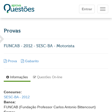
Ir para o conteúdo principal
Entrar
Mostr
Provas
FUNCAB - 2012 - SESC-BA - Motorista
Prova
Gabarito
Informações
Questões On-line
Concurso:
SESC-BA - 2012
Banca:
FUNCAB (Fundação Professor Carlos Antonio Bittencourt)