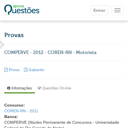
Ir para o conteúdo principal
Entrar
Mostr
Provas
COMPERVE - 2012 - COREN-RN - Motorista
Prova
Gabarito
Informações
Questões On-line
Concurso:
COREN-RN - 2011
Banca:
COMPERVE (Núcleo Permanente de Concursos - Universidade