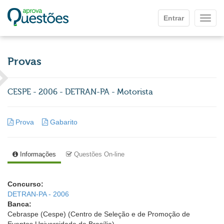
Ir para o conteúdo principal
Entrar
Mostr
Provas
CESPE - 2006 - DETRAN-PA - Motorista
Prova
Gabarito
Informações
Questões On-line
Concurso:
DETRAN-PA - 2006
Banca:
Cebraspe (Cespe) (Centro de Seleção e de Promoção de