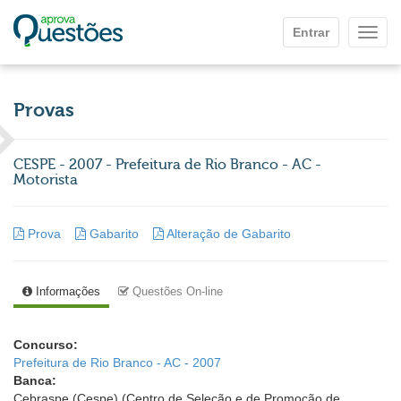
Ir para o conteúdo principal
Entrar
Mostr
Provas
CESPE - 2007 - Prefeitura de Rio Branco - AC -
Motorista
Prova
Gabarito
Alteração de Gabarito
Informações
Questões On-line
Concurso:
Prefeitura de Rio Branco - AC - 2007
Banca:
Cebraspe (Cespe) (Centro de Seleção e de Promoção de