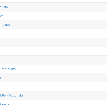
orista
sta
torista
a
 Motorista
a
 MG - Motorista
orista