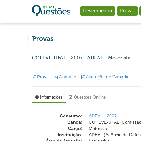
Ir para o conteúdo principal
Desempenho
Provas
Provas
COPEVE-UFAL - 2007 - ADEAL - Motorista
Prova
Gabarito
Alteração de Gabarito
Informações
Questões On-line
Concurso:
ADEAL - 2007
Banca:
COPEVE-UFAL (Comissão P
Cargo:
Motorista
Instituição:
ADEAL (Agência de Defesa