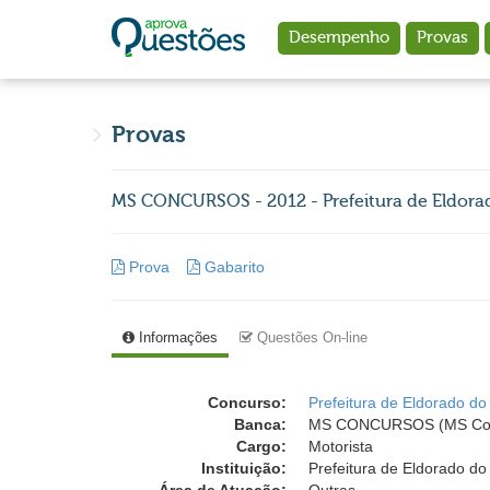
Ir para o conteúdo principal
Desempenho
Provas
Provas
MS CONCURSOS - 2012 - Prefeitura de Eldorado
Prova
Gabarito
Informações
Questões On-line
Concurso:
Prefeitura de Eldorado do
Banca:
MS CONCURSOS (MS Con
Cargo:
Motorista
Instituição:
Prefeitura de Eldorado do 