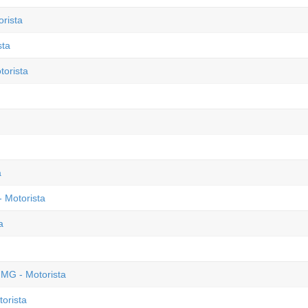
orista
sta
torista
a
 Motorista
a
 MG - Motorista
orista