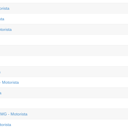
orista
sta
torista
a
 Motorista
a
 MG - Motorista
orista