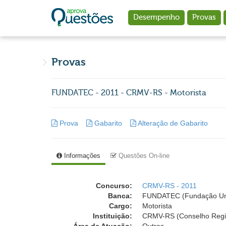
Ir para o conteúdo principal
Desempenho
Provas
Provas
FUNDATEC - 2011 - CRMV-RS - Motorista
Prova
Gabarito
Alteração de Gabarito
Informações
Questões On-line
Concurso:
CRMV-RS - 2011
Banca:
FUNDATEC (Fundação Univ
Cargo:
Motorista
Instituição:
CRMV-RS (Conselho Region