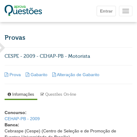
Ir para o conteúdo principal
Entrar
Mostr
Provas
CESPE - 2009 - CEHAP-PB - Motorista
Prova
Gabarito
Alteração de Gabarito
Informações
Questões On-line
Concurso:
CEHAP-PB - 2009
Banca:
Cebraspe (Cespe) (Centro de Seleção e de Promoção de