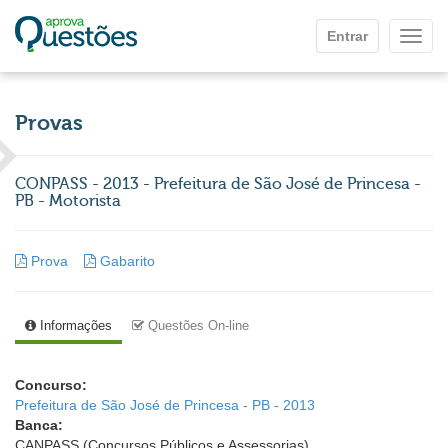
Ir para o conteúdo principal
Entrar
Mostr
Provas
CONPASS - 2013 - Prefeitura de São José de Princesa -
PB - Motorista
Prova
Gabarito
Informações
Questões On-line
Concurso:
Prefeitura de São José de Princesa - PB - 2013
Banca:
CANPASS (Concursos Públicos e Assessorias)