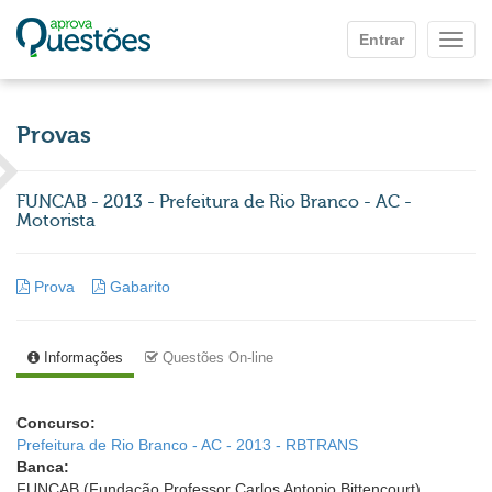
Ir para o conteúdo principal
Entrar
Mostr
Provas
FUNCAB - 2013 - Prefeitura de Rio Branco - AC -
Motorista
Prova
Gabarito
Informações
Questões On-line
Concurso:
Prefeitura de Rio Branco - AC - 2013 - RBTRANS
Banca:
FUNCAB (Fundação Professor Carlos Antonio Bittencourt)