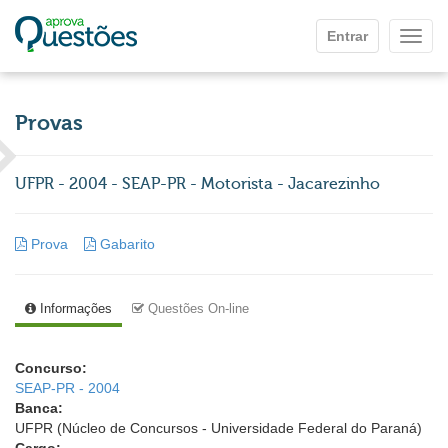
Ir para o conteúdo principal
Entrar
Mostr
Provas
UFPR - 2004 - SEAP-PR - Motorista - Jacarezinho
Prova
Gabarito
Informações
Questões On-line
Concurso:
SEAP-PR - 2004
Banca:
UFPR (Núcleo de Concursos - Universidade Federal do Paraná)