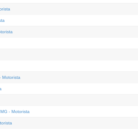
orista
sta
torista
 Motorista
a
 MG - Motorista
orista