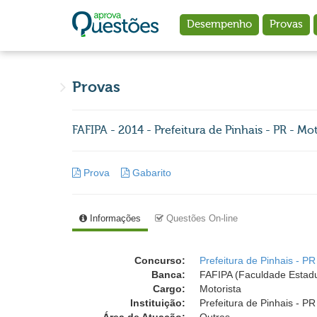
Ir para o conteúdo principal
Desempenho
Provas
Provas
FAFIPA - 2014 - Prefeitura de Pinhais - PR - Mo
Prova
Gabarito
Informações
Questões On-line
Concurso:
Prefeitura de Pinhais - PR
Banca:
FAFIPA (Faculdade Estadu
Cargo:
Motorista
Instituição:
Prefeitura de Pinhais - PR