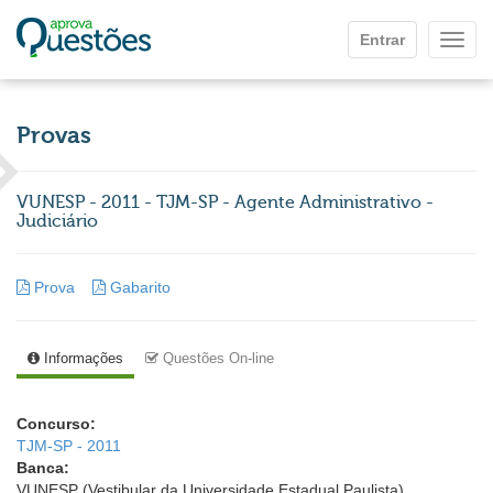
Ir para o conteúdo principal
Entrar
Mostr
Provas
VUNESP - 2011 - TJM-SP - Agente Administrativo -
Judiciário
Prova
Gabarito
Informações
Questões On-line
Concurso:
TJM-SP - 2011
Banca:
VUNESP (Vestibular da Universidade Estadual Paulista)