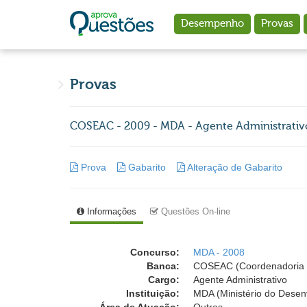
Ir para o conteúdo principal
Desempenho
Provas
Provas
COSEAC - 2009 - MDA - Agente Administrativ
Prova
Gabarito
Alteração de Gabarito
Informações
Questões On-line
Concurso:
MDA - 2008
Banca:
COSEAC (Coordenadoria d
Cargo:
Agente Administrativo
Instituição:
MDA (Ministério do Desen