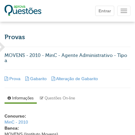
Ir para o conteúdo principal
Entrar
Mostr
Provas
MOVENS - 2010 - MinC - Agente Administrativo - Tipo
a
Prova
Gabarito
Alteração de Gabarito
Informações
Questões On-line
Concurso:
MinC - 2010
Banca:
MOVENS (Instituto Movens)