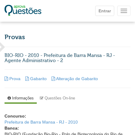
Ir para o conteúdo principal
Entrar
Mostr
Provas
BIO-RIO - 2010 - Prefeitura de Barra Mansa - RJ -
Agente Administrativo - 2
Prova
Gabarito
Alteração de Gabarito
Informações
Questões On-line
Concurso:
Prefeitura de Barra Mansa - RJ - 2010
Banca:
BIO-RIO (Fundação Bio-Rio - Polo de Biotecnologia do Rio de