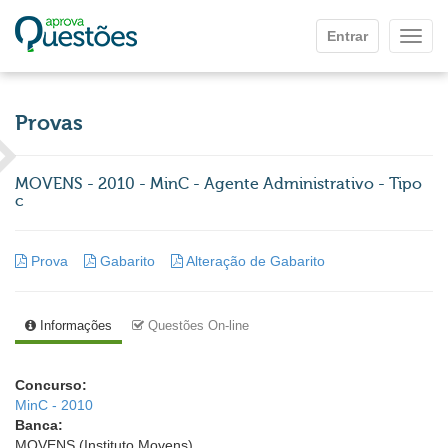
Ir para o conteúdo principal
Entrar
Mostr
Provas
MOVENS - 2010 - MinC - Agente Administrativo - Tipo
c
Prova
Gabarito
Alteração de Gabarito
Informações
Questões On-line
Concurso:
MinC - 2010
Banca:
MOVENS (Instituto Movens)