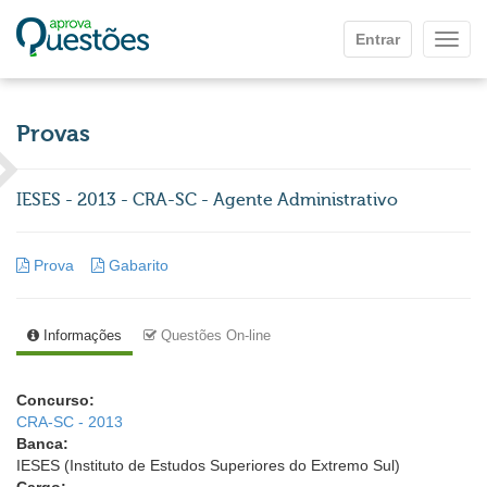
Ir para o conteúdo principal
Entrar
Mostr
Provas
IESES - 2013 - CRA-SC - Agente Administrativo
Prova
Gabarito
Informações
Questões On-line
Concurso:
CRA-SC - 2013
Banca:
IESES (Instituto de Estudos Superiores do Extremo Sul)