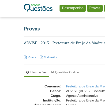
Ir para o conteúdo principal
Desempenho
Provas
Provas
ADVISE - 2013 - Prefeitura de Brejo da Madre 
Prova
Gabarito
Informações
Questões On-line
Concurso:
Prefeitura de Brejo da Ma
Banca:
ADVISE (ADVISE Consulto
Cargo:
Agente Administrativo
Instituição:
Prefeitura de Brejo da Ma