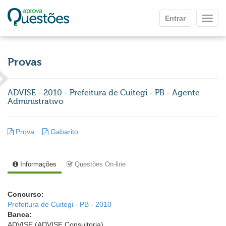
Ir para o conteúdo principal
Entrar
Mostr
Provas
ADVISE - 2010 - Prefeitura de Cuitegi - PB - Agente
Administrativo
Prova
Gabarito
Informações
Questões On-line
Concurso:
Prefeitura de Cuitegi - PB - 2010
Banca:
ADVISE (ADVISE Consultoria)