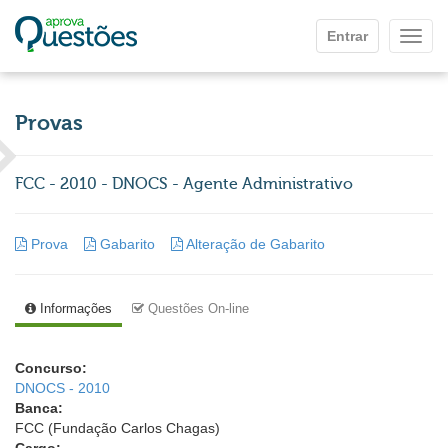
Ir para o conteúdo principal
Entrar
Mostr
Provas
FCC - 2010 - DNOCS - Agente Administrativo
Prova
Gabarito
Alteração de Gabarito
Informações
Questões On-line
Concurso:
DNOCS - 2010
Banca:
FCC (Fundação Carlos Chagas)