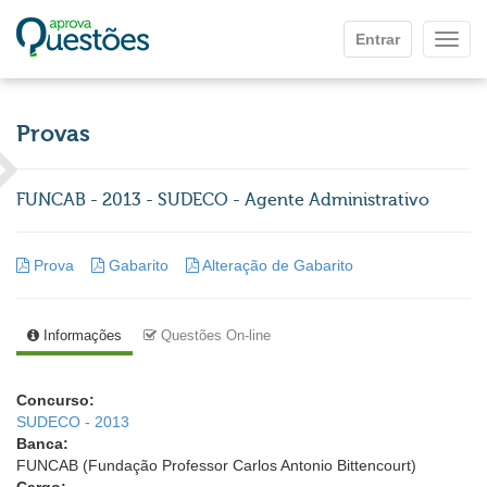
Ir para o conteúdo principal
Entrar
Mostr
Provas
FUNCAB - 2013 - SUDECO - Agente Administrativo
Prova
Gabarito
Alteração de Gabarito
Informações
Questões On-line
Concurso:
SUDECO - 2013
Banca:
FUNCAB (Fundação Professor Carlos Antonio Bittencourt)