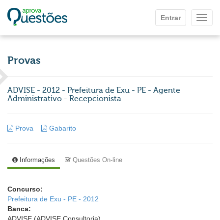
Ir para o conteúdo principal
Entrar
Mostr
Provas
ADVISE - 2012 - Prefeitura de Exu - PE - Agente
Administrativo - Recepcionista
Prova
Gabarito
Informações
Questões On-line
Concurso:
Prefeitura de Exu - PE - 2012
Banca:
ADVISE (ADVISE Consultoria)