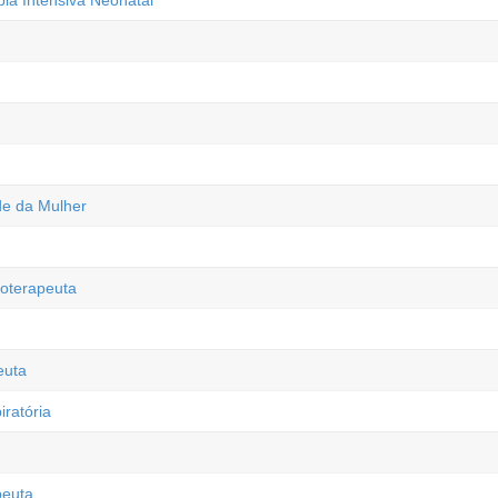
pia Intensiva Neonatal
de da Mulher
oterapeuta
euta
iratória
peuta