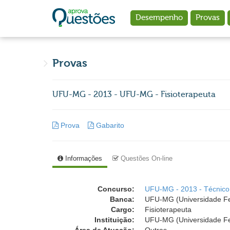
Ir para o conteúdo principal
Desempenho
Provas
Provas
UFU-MG - 2013 - UFU-MG - Fisioterapeuta
Prova
Gabarito
Informações
Questões On-line
Concurso:
UFU-MG - 2013 - Técnico 
Banca:
UFU-MG (Universidade Fed
Cargo:
Fisioterapeuta
Instituição:
UFU-MG (Universidade Fe