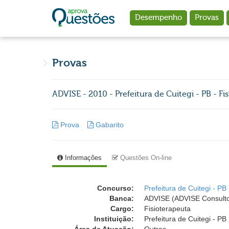
Ir para o conteúdo principal
Desempenho
Provas
Provas
ADVISE - 2010 - Prefeitura de Cuitegi - PB - Fi
Prova
Gabarito
Informações
Questões On-line
Concurso:
Prefeitura de Cuitegi - PB
Banca:
ADVISE (ADVISE Consulto
Cargo:
Fisioterapeuta
Instituição:
Prefeitura de Cuitegi - PB