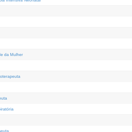
pia Intensiva Neonatal
de da Mulher
oterapeuta
euta
iratória
peuta