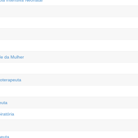
pia Intensiva Neonatal
de da Mulher
oterapeuta
euta
iratória
peuta