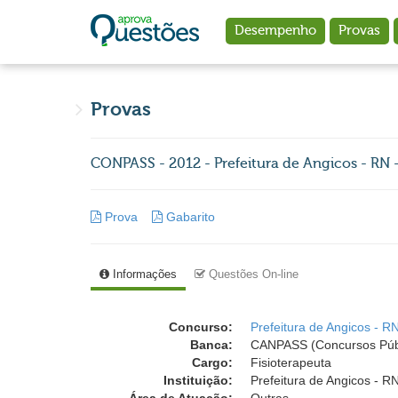
Ir para o conteúdo principal
Desempenho
Provas
Provas
CONPASS - 2012 - Prefeitura de Angicos - RN -
Prova
Gabarito
Informações
Questões On-line
Concurso:
Prefeitura de Angicos - R
Banca:
CANPASS (Concursos Públ
Cargo:
Fisioterapeuta
Instituição:
Prefeitura de Angicos - RN