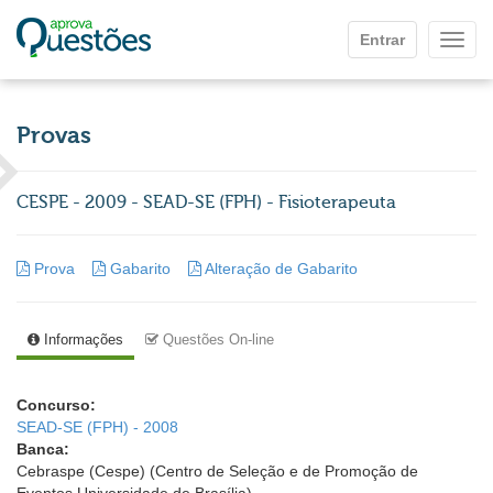
Ir para o conteúdo principal
Entrar
Mostr
Provas
CESPE - 2009 - SEAD-SE (FPH) - Fisioterapeuta
Prova
Gabarito
Alteração de Gabarito
Informações
Questões On-line
Concurso:
SEAD-SE (FPH) - 2008
Banca:
Cebraspe (Cespe) (Centro de Seleção e de Promoção de