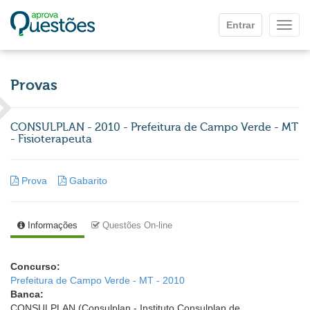
Ir para o conteúdo principal
Entrar
Mostr
Provas
CONSULPLAN - 2010 - Prefeitura de Campo Verde - MT
- Fisioterapeuta
Prova
Gabarito
Informações
Questões On-line
Concurso:
Prefeitura de Campo Verde - MT - 2010
Banca:
CONSULPLAN (Consulplan - Instituto Consulplan de