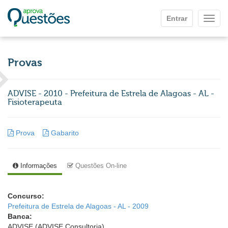
Ir para o conteúdo principal
Entrar
Mostr
Provas
ADVISE - 2010 - Prefeitura de Estrela de Alagoas - AL -
Fisioterapeuta
Prova
Gabarito
Informações
Questões On-line
Concurso:
Prefeitura de Estrela de Alagoas - AL - 2009
Banca:
ADVISE (ADVISE Consultoria)