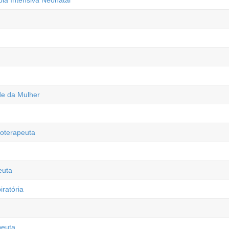
pia Intensiva Neonatal
de da Mulher
oterapeuta
euta
iratória
peuta