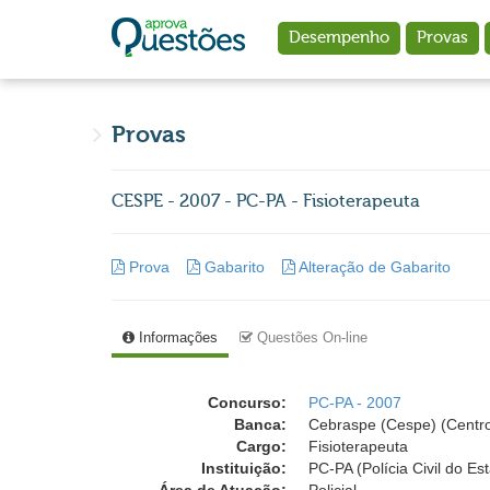
Ir para o conteúdo principal
Desempenho
Provas
Provas
CESPE - 2007 - PC-PA - Fisioterapeuta
Prova
Gabarito
Alteração de Gabarito
Informações
Questões On-line
Concurso:
PC-PA - 2007
Banca:
Cebraspe (Cespe) (Centro
Cargo:
Fisioterapeuta
Instituição:
PC-PA (Polícia Civil do Es