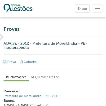
Ir para o conteúdo principal
Entrar
Mostr
Provas
ADVISE - 2012 - Prefeitura de Moreilândia - PE -
Fisioterapeuta
Prova
Gabarito
Informações
Questões On-line
Concurso:
Prefeitura de Moreilândia - PE - 2012
Banca:
ADVISE (ADVISE Consultoria)