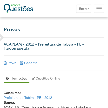
Ir para o conteúdo principal
Entrar
Mostr
Provas
ACAPLAM - 2012 - Prefeitura de Tabira - PE -
Fisioterapeuta
Prova
Gabarito
Informações
Questões On-line
Concurso:
Prefeitura de Tabira - PE - 2012
Banca:
ACAPLAM (Consultoria e Assessoria Técnica a Estados e