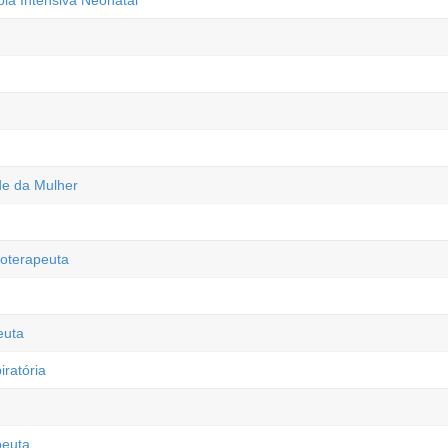
pia Intensiva Neonatal
de da Mulher
oterapeuta
euta
iratória
peuta