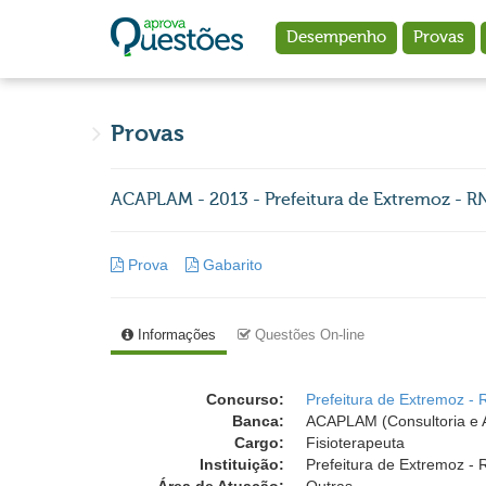
Ir para o conteúdo principal
Desempenho
Provas
Provas
ACAPLAM - 2013 - Prefeitura de Extremoz - RN
Prova
Gabarito
Informações
Questões On-line
Concurso:
Prefeitura de Extremoz - 
Banca:
ACAPLAM (Consultoria e A
Cargo:
Fisioterapeuta
Instituição:
Prefeitura de Extremoz - 