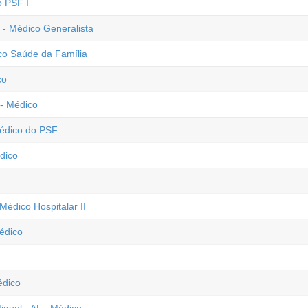
o PSF I
- Médico Generalista
co Saúde da Família
co
 - Médico
Médico do PSF
édico
Médico Hospitalar II
édico
édico