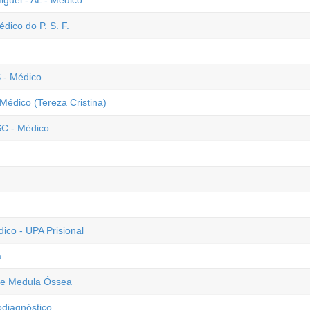
guel - AL - Médico
dico do P. S. F.
 - Médico
Médico (Tereza Cristina)
SC - Médico
co - UPA Prisional
a
 de Medula Óssea
odiagnóstico