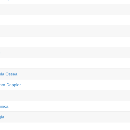
a
o
ula Óssea
com Doppler
ínica
gia