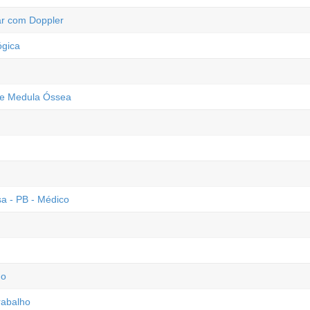
ar com Doppler
ógica
 de Medula Óssea
a - PB - Médico
ho
rabalho