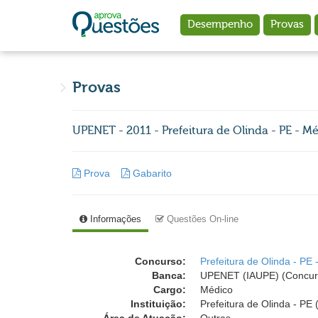
Ir para o conteúdo principal
Desempenho
Provas
Provas
UPENET - 2011 - Prefeitura de Olinda - PE - M
Prova
Gabarito
Informações
Questões On-line
Concurso:
Prefeitura de Olinda - PE 
Banca:
UPENET (IAUPE) (Concur
Cargo:
Médico
Instituição:
Prefeitura de Olinda - PE 