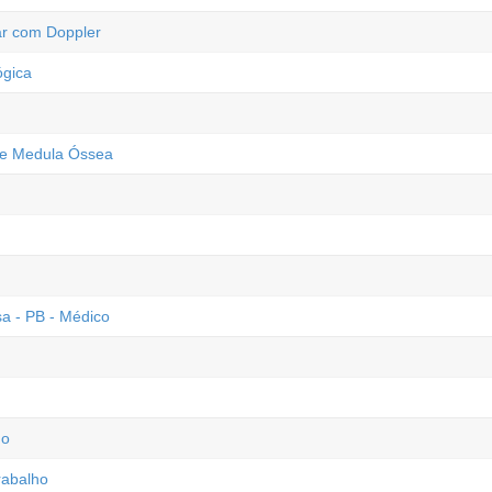
ar com Doppler
ógica
 de Medula Óssea
a - PB - Médico
ho
rabalho