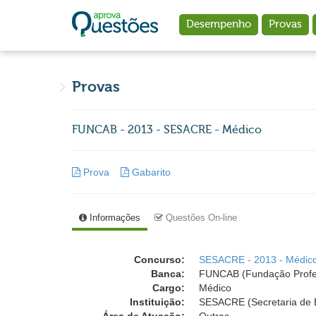
Ir para o conteúdo principal
Desempenho
Provas
Provas
FUNCAB - 2013 - SESACRE - Médico
Prova
Gabarito
Informações
Questões On-line
Concurso:
SESACRE - 2013 - Médic
Banca:
FUNCAB (Fundação Profess
Cargo:
Médico
Instituição:
SESACRE (Secretaria de E