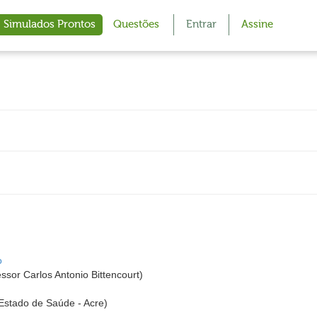
Simulados Prontos
Questões
Entrar
Assine
o
or Carlos Antonio Bittencourt)
stado de Saúde - Acre)