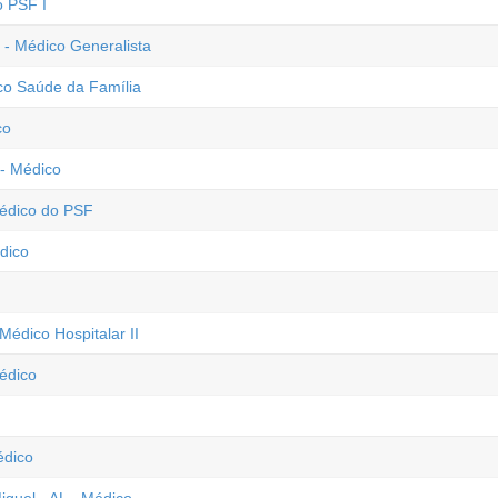
o PSF I
- Médico Generalista
co Saúde da Família
co
 - Médico
Médico do PSF
édico
Médico Hospitalar II
édico
édico