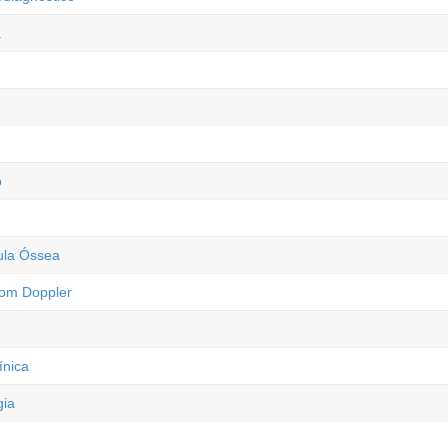
a
o
ula Óssea
com Doppler
ínica
gia