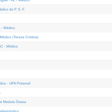
guel - AL - Médico
dico do P. S. F.
 - Médico
Médico (Tereza Cristina)
SC - Médico
co - UPA Prisional
a
 de Medula Óssea
odiagnóstico