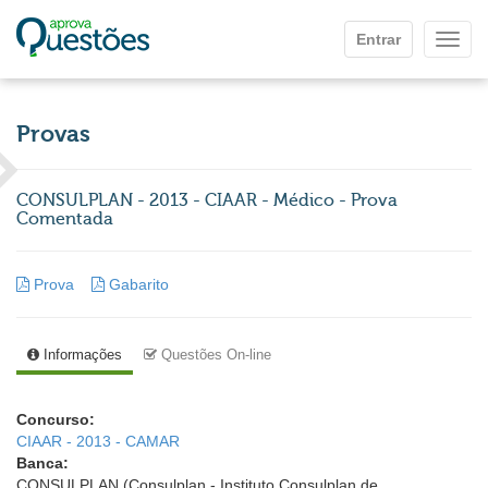
Ir para o conteúdo principal
Entrar
Mostr
Provas
CONSULPLAN - 2013 - CIAAR - Médico - Prova
Comentada
Prova
Gabarito
Informações
Questões On-line
Concurso:
CIAAR - 2013 - CAMAR
Banca:
CONSULPLAN (Consulplan - Instituto Consulplan de