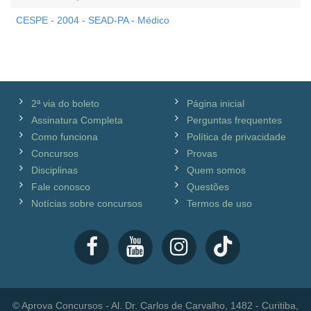
CESPE - 2004 - SEAD-PA - Médico
2ª via do boleto
Página inicial
Assinatura Completa
Perguntas frequentes
Como funciona
Política de privacidade
Concursos
Provas
Disciplinas
Quem somos
Fale conosco
Questões
Notícias sobre concursos
Termos de uso
© Aprova Concursos - Al. Dr. Carlos de Carvalho, 1482 - Curitiba,